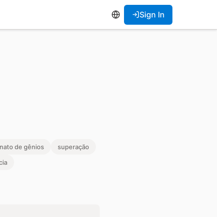
Sign In
nato de gênios
superação
cia