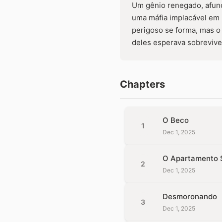
Um gênio renegado, afund
uma máfia implacável em 
perigoso se forma, mas o
deles esperava sobreviver
Chapters
O Beco
1
Dec 1, 2025
O Apartamento 
2
Dec 1, 2025
Desmoronando
3
Dec 1, 2025