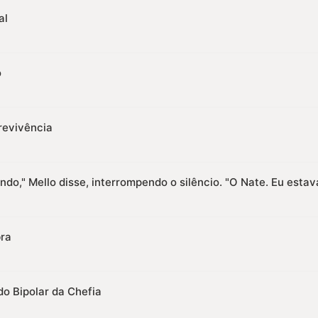
al
o
revivência
do," Mello disse, interrompendo o silêncio. "O Nate. Eu esta
ra
do Bipolar da Chefia