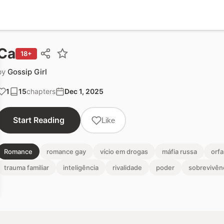
Ca
18+
by
Gossip Girl
1
15
chapters
Dec 1, 2025
Start Reading
Like
Romance
romance gay
vício em drogas
máfia russa
orfa
trauma familiar
inteligência
rivalidade
poder
sobrevivên