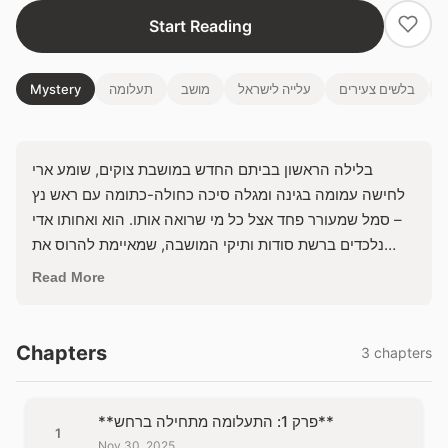
Start Reading
בלשים צעירים
עלייה לישראל
מושב
תעלומה
Mystery
בלילה הראשון בביתם החדש במושבת צוקים, שומע ארי
לחישה עמומה בגינה ומגלה סיכה כחולה-כתומה עם ראש נץ
– סמל שמעורר פחד אצל כל מי שרואה אותו. הוא ואחותו אדי
נלכדים ברשת סודות ותיקי המושבה, שמאיימת להרוס את
התחלתם החדשה בישראל. האם יחשפו את זהות הפולש לפני
Read More
שה'משמר העתיק' יגיע אליהם?
Chapters
3 chapters
**פרק 1: התעלומה מתחילה ברחש**
1
Nov 30, 2025