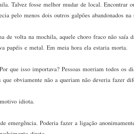
la. Talvez fosse melhor mudar de local. Encontrar ou
ecia pelo menos dois outros galpões abandonados na 
 de volta na mochila, aquele choro fraco não saía da
va papéis e metal. Em meia hora ela estaria morta.
or que isso importava? Pessoas morriam todos os di
 que obviamente não a queriam não deveria fazer di
otivo idiota.
de emergência. Poderia fazer a ligação anonimamente,
volvimento direto.