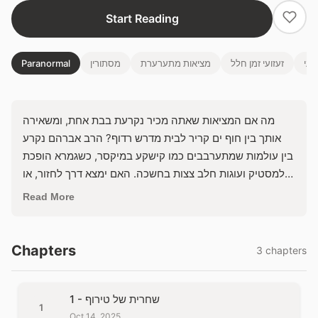
Start Reading
בעי
זעזועי זמן חלל
מציאות מתערערת
מסתורין
Paranormal
מה אם המציאות שאתה מכיר נקרעת בבת אחת, ומשאירה
אותך בין חוף ים קריר לבית מדרש רדוף? הרב אברהם נקרע
בין עולמות שמתערבבים כמו קישקע במיקסר, כשגמרא הופכת
למסטיק ועוגות חלב צצות בחשכה. האם ימצא דרך לחזור, או
שכל מה שהוא יודע יתמוסס לתוך כאוס נצחי?
Read More
Chapters
3 chapters
1 - שחרית של טירוף
1
Oct 14, 2025