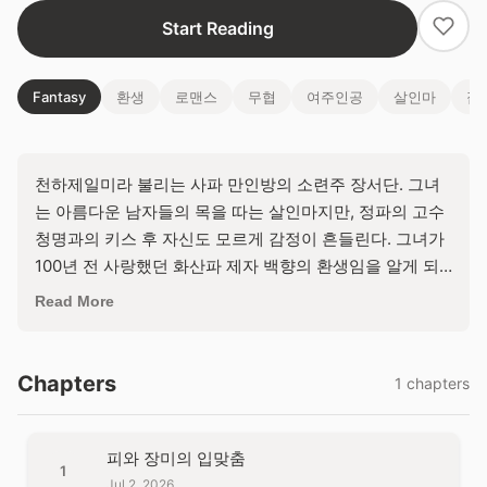
Start Reading
Fantasy
환생
로맨스
무협
여주인공
살인마
집
천하제일미라 불리는 사파 만인방의 소련주 장서단. 그녀
는 아름다운 남자들의 목을 따는 살인마지만, 정파의 고수
청명과의 키스 후 자신도 모르게 감정이 흔들린다. 그녀가
100년 전 사랑했던 화산파 제자 백향의 환생임을 알게 되
면, 그녀의 광기와 집착은 청명을 파멸시킬 것인가, 아니면
Read More
사랑에 눈을 뜨게 할 것인가?
Chapters
1 chapters
피와 장미의 입맞춤
1
Jul 2, 2026