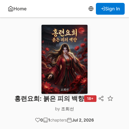
Home
Sign In
홍련요희: 붉은 피의 백향
18+
by
조희선
0
1
chapters
Jul 2, 2026