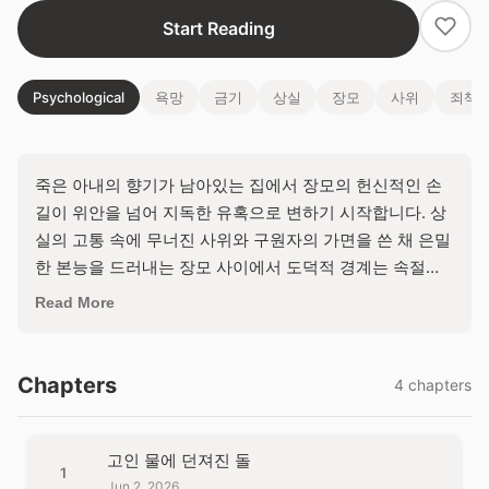
Start Reading
Psychological
욕망
금기
상실
장모
사위
죄책
죽은 아내의 향기가 남아있는 집에서 장모의 헌신적인 손
길이 위안을 넘어 지독한 유혹으로 변하기 시작합니다. 상
실의 고통 속에 무너진 사위와 구원자의 가면을 쓴 채 은밀
한 본능을 드러내는 장모 사이에서 도덕적 경계는 속절없
이 허물어집니다. 이 금기된 탐닉의 끝에는 구원이 있을까
Read More
요, 아니면 파멸뿐일까요?
Chapters
4 chapters
고인 물에 던져진 돌
1
Jun 2, 2026