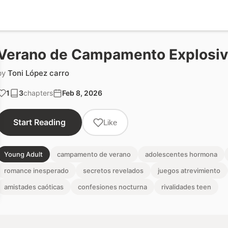
Verano de Campamento Explosi
by
Toni López carro
1
3
chapters
Feb 8, 2026
Start Reading
Like
Young Adult
campamento de verano
adolescentes hormona
romance inesperado
secretos revelados
juegos atrevimiento
amistades caóticas
confesiones nocturna
rivalidades teen