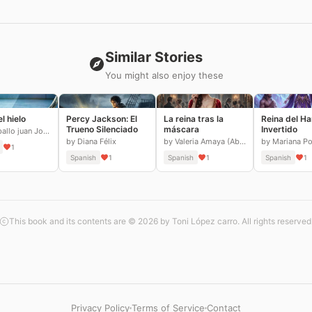
Similar Stories
You might also enjoy these
el hielo
Percy Jackson: El
La reina tras la
Reina del Ha
Trueno Silenciado
máscara
Invertido
by El caballo juan Joshua de jesus
by Diana Félix
by Valeria Amaya (Abigail)
1
Spanish
1
Spanish
1
Spanish
1
This book and its contents are © 2026 by Toni López carro. All rights reserved
Privacy Policy
Terms of Service
Contact