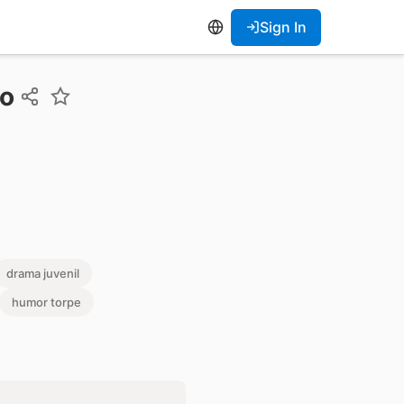
Sign In
vo
drama juvenil
humor torpe