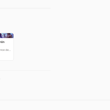
rén
by Mariana Ponce de León
.