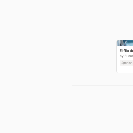
El filo d
Spanish