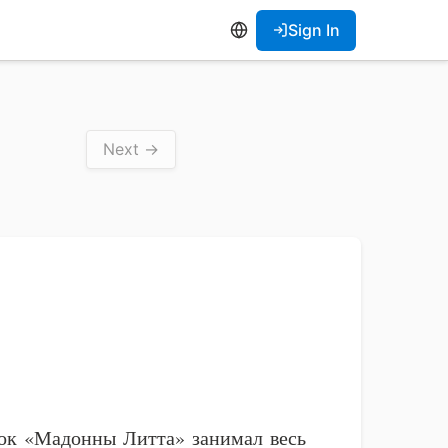
Sign In
Next →
мок «Мадонны Литта» занимал весь