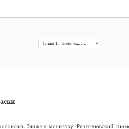
раски
аклонилась ближе к монитору. Рентгеновский сни