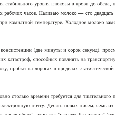
ия стабильного уровня глюкозы в крови до обеда, 
их рабочих часов. Наливаю молоко — сто двадцать
при комнатной температуре. Холодное молоко зам
консистенции (две минуты и сорок секунд), прос
их катастроф, способных повлиять на транспортну
нозу, пробки на дорогах в пределах статистическо
овно столько времени требуется для тщательного 
лектронную почту. Десять новых писем, семь из 
ь после обеда", одно как "удалить без чтения" (р