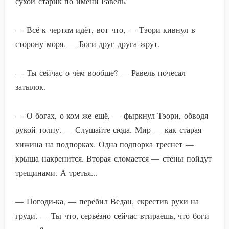
сухой старик по имени Равель.
— Всё к чертям идёт, вот что, — Тэори кивнул в
сторону моря. — Боги друг друга жрут.
— Ты сейчас о чём вообще? — Равель почесал
затылок.
— О богах, о ком же ещё, — фыркнул Тэори, обводя
рукой толпу. — Слушайте сюда. Мир — как старая
хижина на подпорках. Одна подпорка треснет —
крыша накренится. Вторая сломается — стены пойдут
трещинами. А третья...
— Погоди-ка, — перебил Ведан, скрестив руки на
груди. — Ты что, серьёзно сейчас втираешь, что боги