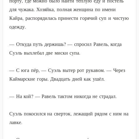
порту, где можно было найти теплую еду и постель
для чужака. Хозяйка, полная женщина по имени
Кайра, распорядилась принести горячий суп и чистую
одежду.
— Откуда путь держишь? — спросил Равель, когда
Суэль выхлебал две миски супа.
— С юга пёр, — Суэль вытер рот рукавом. — Через
Каймарские горы. Двадцать дней как ушёл.
— На кой? — Равель тактом никогда не страдал.
Суэль покосился на сверток, лежащий рядом с ним на
лавке.