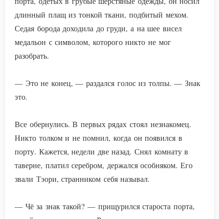
порта, одетых в грубые шерстяные одежды, он носил
длинный плащ из тонкой ткани, подбитый мехом.
Седая борода доходила до груди, а на шее висел
медальон с символом, которого никто не мог
разобрать.
— Это не конец, — раздался голос из толпы. — Знак
это.
Все обернулись. В первых рядах стоял незнакомец.
Никто толком и не помнил, когда он появился в
порту. Кажется, недели две назад. Снял комнату в
таверне, платил серебром, держался особняком. Его
звали Тэори, странником себя называл.
— Чё за знак такой? — прищурился староста порта,