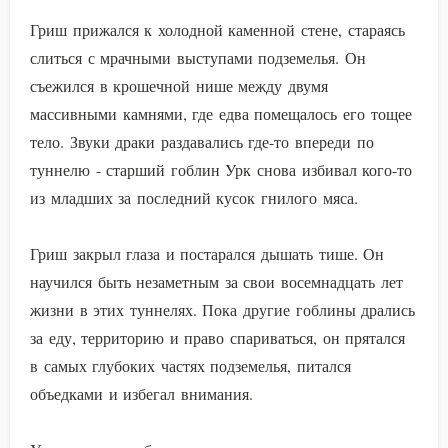
Гриш прижался к холодной каменной стене, стараясь
слиться с мрачными выступами подземелья. Он
съежился в крошечной нише между двумя
массивными камнями, где едва помещалось его тощее
тело. Звуки драки раздавались где-то впереди по
туннелю - старший гоблин Урк снова избивал кого-то
из младших за последний кусок гнилого мяса.
Гриш закрыл глаза и постарался дышать тише. Он
научился быть незаметным за свои восемнадцать лет
жизни в этих туннелях. Пока другие гоблины дрались
за еду, территорию и право спариваться, он прятался
в самых глубоких частях подземелья, питался
объедками и избегал внимания.