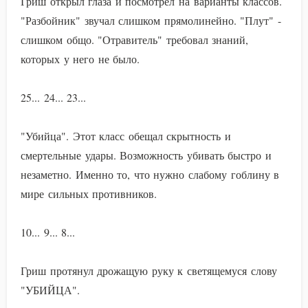
Гриш открыл глаза и посмотрел на варианты классов.
"Разбойник" звучал слишком прямолинейно. "Плут" -
слишком общо. "Отравитель" требовал знаний,
которых у него не было.
25... 24... 23...
"Убийца". Этот класс обещал скрытность и
смертельные удары. Возможность убивать быстро и
незаметно. Именно то, что нужно слабому гоблину в
мире сильных противников.
10... 9... 8...
Гриш протянул дрожащую руку к светящемуся слову
"УБИЙЦА".