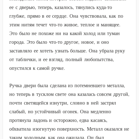
ее с дверью, теперь, казалось, тянулись куда-то
глубже, прямо в ее сердце. Она чувствовала, как по
этим нитям течет что-то живое, теплое и манящее.
Это было не похоже ни на какой холод или туман
города. Это было что-то другое, новое, и оно
заставляло ее хотеть узнать больше. Она убрала руку
от таблички, и ее взгляд, полный любопытства,
опустился к самой ручке.
Ручка двери была сделана из потемневшего металла,
но теперь в тусклом свете она казалась совсем другой,
почти светящейся изнутри, словно в ней застрял
слабый, но устойчивый огонек. Она медленно
протянула ладонь и осторожно, едва касаясь,
обхватила изогнутую поверхность. Металл оказался не
таким холодным, как она ожидала. Он был