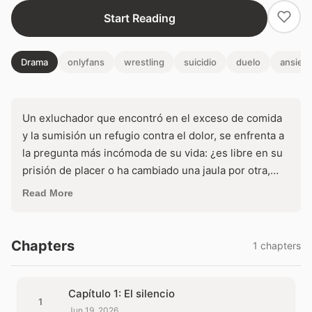
Start Reading
Drama
onlyfans
wrestling
suicidio
duelo
ansied
Un exluchador que encontró en el exceso de comida
y la sumisión un refugio contra el dolor, se enfrenta a
la pregunta más incómoda de su vida: ¿es libre en su
prisión de placer o ha cambiado una jaula por otra,
más grande pero igual de cerrada?
Read More
Chapters
1 chapters
Capítulo 1: El silencio
1
Jun 19, 2026