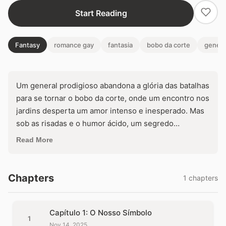
Start Reading
Fantasy
romance gay
fantasia
bobo da corte
general
Um general prodigioso abandona a glória das batalhas
para se tornar o bobo da corte, onde um encontro nos
jardins desperta um amor intenso e inesperado. Mas
sob as risadas e o humor ácido, um segredo
aterrorizante emerge: ele mesmo ordenou o
Read More
massacre que destruiu a família de seu amado. Pode
o coração perdoar o monstro que o conquistou?
Chapters
1 chapters
Capítulo 1: O Nosso Símbolo
1
Nov 14, 2025