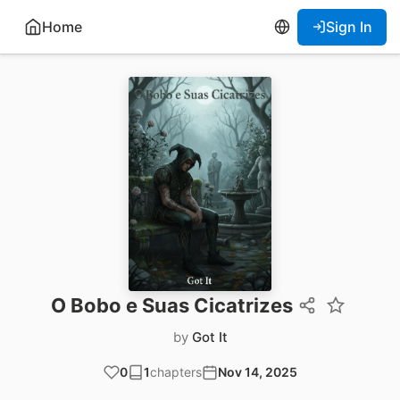
Home
Sign In
O Bobo e Suas Cicatrizes
by
Got It
0
1
chapters
Nov 14, 2025