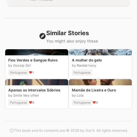
Similar Stories
You might also enjoy these
Fios Verdes e Sangue Ruivo
A mulher do gelo
by Gossip Girl
by Randal Ivory
Portuguese
1
Portuguese
Apenas os Intervalos Sóbrios
Mamãe de Lixeira e Ouro
by Smile Very often
by Lola
Portuguese
6
Portuguese
6
This book and its contents are © 2026 by Got It. All rights reserved.