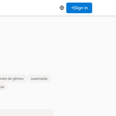
Sign In
nato de gênios
superação
cia