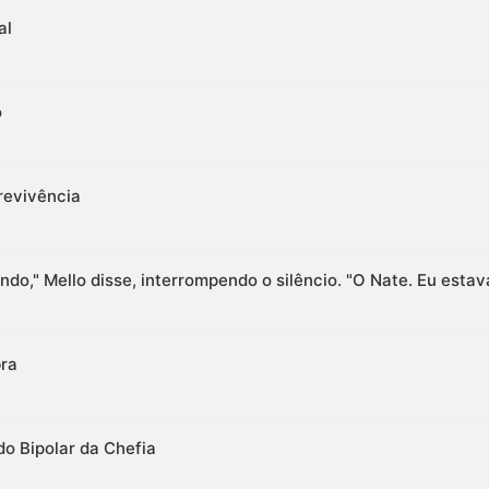
al
o
revivência
do," Mello disse, interrompendo o silêncio. "O Nate. Eu esta
ra
do Bipolar da Chefia