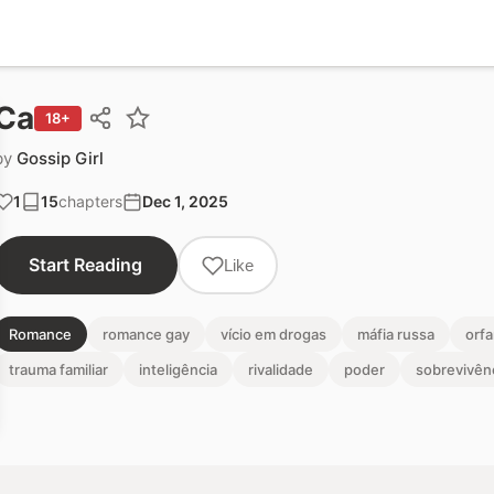
Ca
18+
by
Gossip Girl
1
15
chapters
Dec 1, 2025
Start Reading
Like
Romance
romance gay
vício em drogas
máfia russa
orfa
trauma familiar
inteligência
rivalidade
poder
sobrevivên