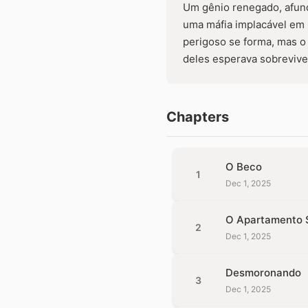
Um gênio renegado, afund
uma máfia implacável em 
perigoso se forma, mas o
deles esperava sobreviver
Chapters
O Beco
1
Dec 1, 2025
O Apartamento 
2
Dec 1, 2025
Desmoronando
3
Dec 1, 2025