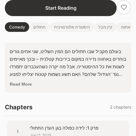
Start Reading
אחווה
קיין והבל
היסטוריה אלטרנטיבית
חתולים
Comedy
בעולם מקביל שבו חתולים הם המין השליט, שני אחים גורים
בוחרים באחווה נדירה במקום ביריבות קטלנית – ובכך מאיימים
לשנות את כל ההיסטוריה. אבל מה יקרה כשהעכברים יתמרדו
נגד 'הגידול' שלהם? האם תשע נשמות קטנות יצליחו למנוע
קריסה מוחלטת של החברה החתולית?
Read More
Chapters
2 chapters
פרק 1: לידה כפולה בגן העדן החתולי
1
Jun 11, 2025