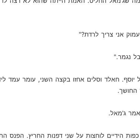
מה שג'מאל החליט. האמת הייתה שהוא לא רצה לרד
מוק אני צריך לרדת?"
ל נגמר."
יוסף. חאלד וסלים אחזו בקצה השני, עומר עמד ליד
החושך.
מר ג'מאל.
כפות הידיים לוחצות על שני דפנות החריץ. הפנס הת