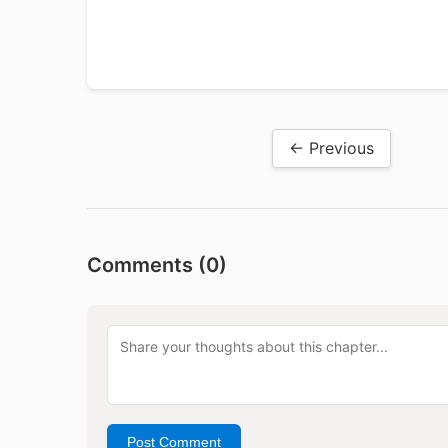
← Previous
Comments (
0
)
Post Comment