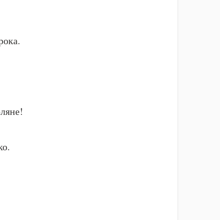
рока.
ляне!
ко.