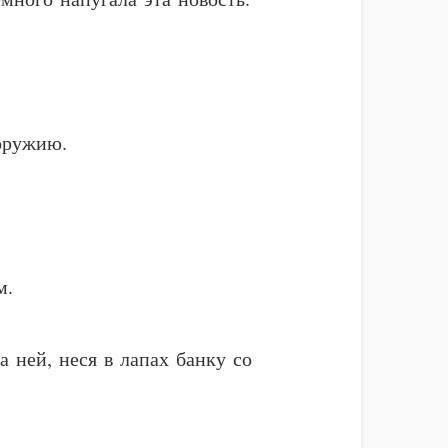
оружию.
м.
 ней, неся в лапах банку со