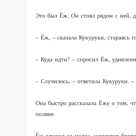
Это был Ёж. Он стоял рядом с ней, д
– Ёж, – сказала Кукуруки, стараясь 
– Куда идти? – спросил Ёж, удивленн
– Случилось, – ответила Кукуруки. –
Она быстро рассказала Ёжу о том, ч
поляне.
Ёж слушал ее молча, нахмурив брови.