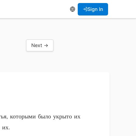
Sign In
Next →
тья, которыми было укрыто их
 их.