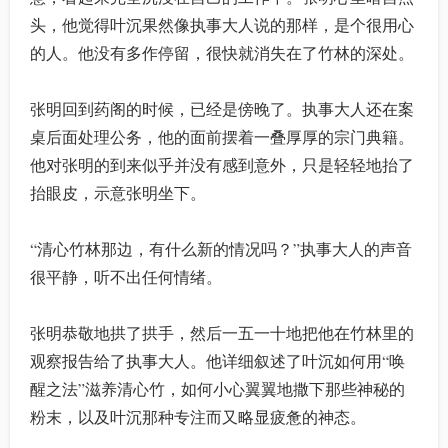
头，他觉得叶沉果然像执事大人说的那样，是个很用心
的人。他没有多作停留，很快就消失在了竹林的深处。
张明回到药阁的时候，已经是傍晚了。执事大人还在案
桌后面处理公务，他的面前摆着一叠厚厚的宗门典籍。
他对张明的到来似乎并没有感到意外，只是轻轻地抬了
抬眼皮，示意张明坐下。
“清心竹林那边，有什么新的情况吗？”执事大人的声音
很平静，听不出任何情绪。
张明恭敬地拱了拱手，然后一五一十地把他在竹林里的
观察报告给了执事大人。他详细叙述了叶沉如何用“唤
醒之法”滋养清心竹，如何小心翼翼地撒下那些神秘的
粉末，以及叶沉那种专注而又略显疲惫的神态。