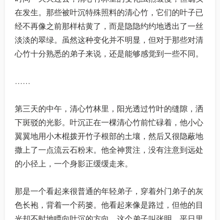
在发生。那些被叶沉特殊照料的清心竹，它们的叶子已
经不再像之前那样枯黄了，而是隐隐约约地透出了一丝
淡淡的翠绿。虽然这种变化并不明显，但对于那些对清
心竹十分熟悉的弟子来说，还是能够感觉到一些不同。
……
第三天的中午，清心竹林里，阳光透过竹叶的缝隙，洒
下斑驳的光影。叶沉正在一棵清心竹前忙碌着，他小心
翼翼地用小木棍拨开竹子根部的土壤，然后又很隐蔽地
撒上了一点流云石粉末。他全神贯注，没有注意到远处
的小径上，一个身影正缓缓走来。
那是一个看起来很普通的年轻弟子，穿着外门弟子的灰
色长袍，背着一个药篓。他看起来像是路过，但他的目
光却不时地瞟向叶沉的方向。这个弟子叫张明，平日里