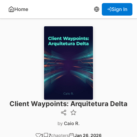
Home
Sign In
Client Waypoints: Arquitetura Delta
by
Caio R.
1
7
chapters
Jan 26, 2026