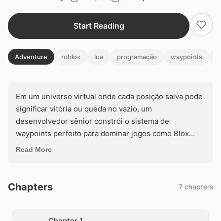
Start Reading
Adventure
roblox
lua
programação
waypoints
t
Em um universo virtual onde cada posição salva pode
significar vitória ou queda no vazio, um
desenvolvedor sênior constrói o sistema de
waypoints perfeito para dominar jogos como Blox
Fruits. Mas detectar sub-mapas automaticamente e
Read More
teleportar entre mares proibidos revela falhas fatais
no código. Você arriscaria ativar o script que promete
tudo, ou ele o levaria ao banimento eterno?
Chapters
7 chapters
Chapter 1