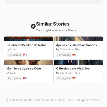
Similar Stories
You might also enjoy these
O Herdeiro Perdido de Natal
Apenas os Intervalos Sóbrios
by Lola
by Smile Very often
Portuguese
4
Portuguese
6
Mamãe de Lixeira e Ouro
O Herdeiro e o Miserável
by Lola
by Luther Von Ivory
Portuguese
6
Portuguese
5
This book and its contents are © 2026 by Caio R.. All rights reserved.