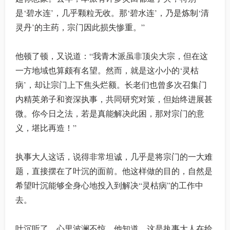
是‘碧水连’，几乎颗粒无收。那‘碧水连’，乃是炼制‘清
灵丹’的主药，宗门因此损失惨重。”
他顿了顿，又说道：“我青木派虽非顶尖大宗，但在这
一方地域也算颇有名望。然而，就是这小小的‘灵枯
病’，却让宗门上下焦头烂额。长老们也曾多次召集门
内精英弟子和资深执事，共同研究对策，但始终进展甚
微。你今日之法，若是真能解决此困，那对宗门的意
义，堪比再造！”
执事大人这话，说得非常坦诚，几乎是将宗门的一大难
题，直接摆在了叶沉的面前。他这样做的目的，自然是
希望叶沉能够全身心地投入到解决“灵枯病”的工作中
去。
叶沉听了，心里波澜不惊。他知道，这是执事大人在给