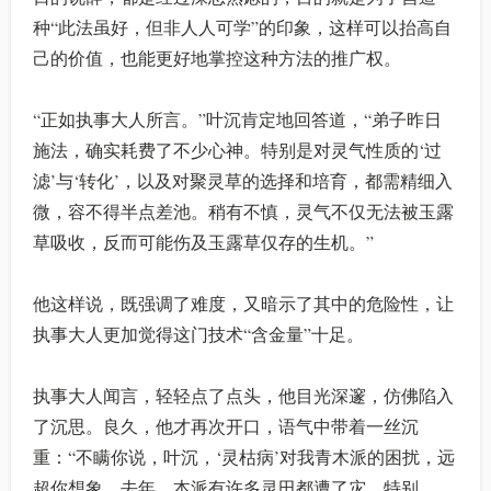
种“此法虽好，但非人人可学”的印象，这样可以抬高自
己的价值，也能更好地掌控这种方法的推广权。
“正如执事大人所言。”叶沉肯定地回答道，“弟子昨日
施法，确实耗费了不少心神。特别是对灵气性质的‘过
滤’与‘转化’，以及对聚灵草的选择和培育，都需精细入
微，容不得半点差池。稍有不慎，灵气不仅无法被玉露
草吸收，反而可能伤及玉露草仅存的生机。”
他这样说，既强调了难度，又暗示了其中的危险性，让
执事大人更加觉得这门技术“含金量”十足。
执事大人闻言，轻轻点了点头，他目光深邃，仿佛陷入
了沉思。良久，他才再次开口，语气中带着一丝沉
重：“不瞒你说，叶沉，‘灵枯病’对我青木派的困扰，远
超你想象。去年，本派有许多灵田都遭了灾，特别