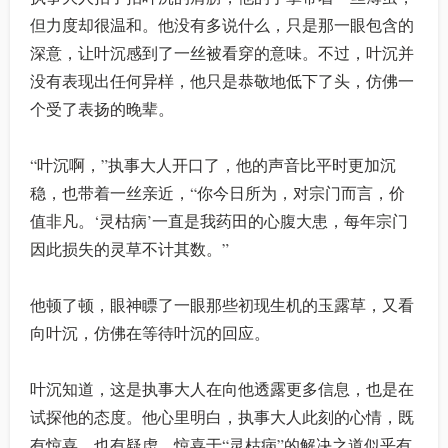
但力度却很温和。他没有多说什么，只是那一眼包含的
深意，让叶沉感到了一丝被看穿的意味。不过，叶沉并
没有表现出任何异样，他只是恭敬地低下了头，仿佛一
个受了表扬的晚辈。
“叶沉啊，”执事大人开口了，他的声音比平时更加沉
稳，也带着一丝亲近，“你今日所为，对宗门而言，价
值非凡。‘灵枯病’一直是我药田的心腹大患，每年宗门
因此损失的灵草不计其数。”
他顿了顿，眼神瞟了一眼那些初现生机的玉露草，又看
向叶沉，仿佛在等待叶沉的回应。
叶沉知道，这是执事大人在向他透露更多信息，也是在
试探他的态度。他心里明白，执事大人此刻的心情，既
有惊喜，也有疑虑。惊喜于“灵枯病”的解决之道似乎有