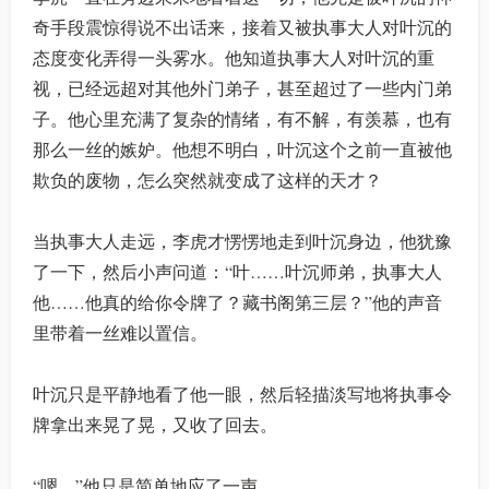
奇手段震惊得说不出话来，接着又被执事大人对叶沉的
态度变化弄得一头雾水。他知道执事大人对叶沉的重
视，已经远超对其他外门弟子，甚至超过了一些内门弟
子。他心里充满了复杂的情绪，有不解，有羡慕，也有
那么一丝的嫉妒。他想不明白，叶沉这个之前一直被他
欺负的废物，怎么突然就变成了这样的天才？
当执事大人走远，李虎才愣愣地走到叶沉身边，他犹豫
了一下，然后小声问道：“叶……叶沉师弟，执事大人
他……他真的给你令牌了？藏书阁第三层？”他的声音
里带着一丝难以置信。
叶沉只是平静地看了他一眼，然后轻描淡写地将执事令
牌拿出来晃了晃，又收了回去。
“嗯。”他只是简单地应了一声。