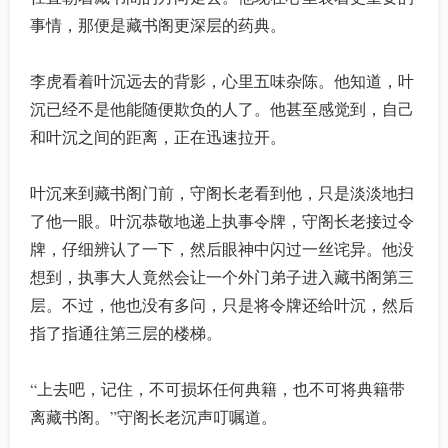
事情，那便是藏书阁更深层的药典。
李虎看着叶沉远去的背影，心里五味杂陈。他知道，叶
沉已经不是他能随便欺负的人了。他甚至感觉到，自己
和叶沉之间的距离，正在迅速拉开。
叶沉来到藏书阁门前，守阁长老看到他，只是淡淡地扫
了他一眼。叶沉恭敬地递上执事令牌，守阁长老接过令
牌，仔细辨认了一下，然后眼神中闪过一丝诧异。他没
想到，执事大人竟然会让一个外门弟子进入藏书阁第三
层。不过，他也没有多问，只是将令牌还给叶沉，然后
指了指通往第三层的楼梯。
“上去吧，记住，不可损坏任何典籍，也不可将典籍带
离藏书阁。”守阁长老沉声叮嘱道。