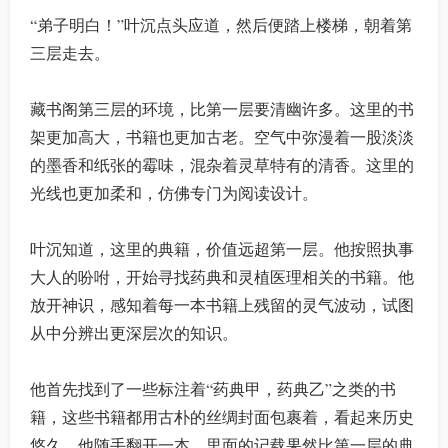
“弟子明白！”叶沉点头应道，然后便踏上楼梯，朝着第
三层走去。
藏书阁第三层的环境，比第一层要清幽许多。这里的书
架更加高大，书籍也更加古老。空气中弥漫着一股淡淡
的墨香和纸张的霉味，混杂着灵草特有的清香。这里的
光线也更加柔和，仿佛专门为阅读设计。
叶沉知道，这里的典籍，价值远超第一层。他按照执事
大人的吩咐，开始寻找药典和灵植医理相关的书籍。他
放开神识，感知着每一本书籍上残留的灵气波动，试图
从中分辨出更深层次的知识。
他首先找到了一些标注着“药典甲，药典乙”之类的书
籍，这些书籍都用古朴的丝绸封面包裹着，看起来历史
悠久。他随手翻开一本，里面的记载果然比第一层的典