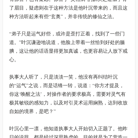
了眉目，疑虑则在于这种方法是他叶沉带来的，而且这
种方法听起来有些“玄奥”，并非传统的修仙之法。
“弟子只是运气好些，或许是歪打正着，找到了一些门
道。”叶沉谦逊地说道，他脸上带着一丝恰到好处的腼
腆，这让他的话语显得更加真诚，也更容易让人放下戒
心。
执事大人听了，只是淡淡一笑，他没有再纠结叶沉
的“运气”之说，而是话锋一转，说道：“你方才提及，
你这‘唤醒之法’，对操作者的要求极高，需要对灵气有
极其敏锐的感知力，以及对引灵术运用娴熟，达到收放
自如的境界，是吧？”
叶沉心里一凛，他知道执事大人开始切入正题了。他昨
日的说辞，都是经过深思熟虑的，目的就是为了营造一