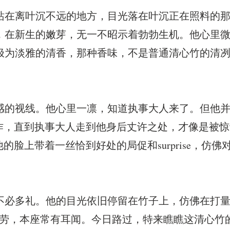
站在离叶沉不远的地方，目光落在叶沉正在照料的
，在新生的嫩芽，无一不昭示着勃勃生机。他心里
极为淡雅的清香，那种香味，不是普通清心竹的清
感的视线。他心里一凛，知道执事大人来了。但他
动作，直到执事大人走到他身后丈许之处，才像是被
的脸上带着一丝恰到好处的局促和surprise，仿
不必多礼。他的目光依旧停留在竹子上，仿佛在打
辛劳，本座常有耳闻。今日路过，特来瞧瞧这清心竹