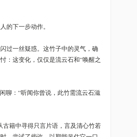
大人的下一步动作。
中闪过一丝疑惑。这竹子中的灵气，确
忖：这变化，仅仅是流云石和“唤醒之
闲聊：“听闻你曾说，此竹需流云石滋
从古籍中寻得只言片语，言及清心竹若
之时，尝试了些许，以期能吊住它一口