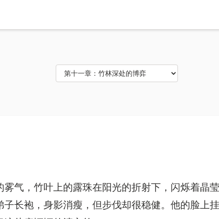
的雾气，竹叶上的露珠在阳光的折射下，闪烁着晶
弟子长袍，身影消瘦，但步伐却很稳健。他的脸上