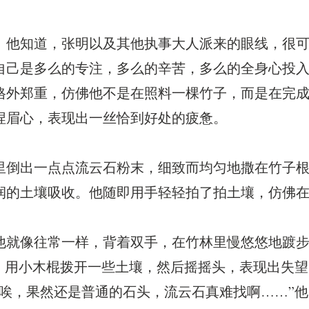
。他知道，张明以及其他执事大人派来的眼线，很
自己是多么的专注，多么的辛苦，多么的全身心投入
格外郑重，仿佛他不是在照料一棵竹子，而是在完
捏眉心，表现出一丝恰到好处的疲惫。
里倒出一点点流云石粉末，细致而均匀地撒在竹子
润的土壤吸收。他随即用手轻轻拍了拍土壤，仿佛
他就像往常一样，背着双手，在竹林里慢悠悠地踱
腰，用小木棍拨开一些土壤，然后摇摇头，表现出失
“唉，果然还是普通的石头，流云石真难找啊……”