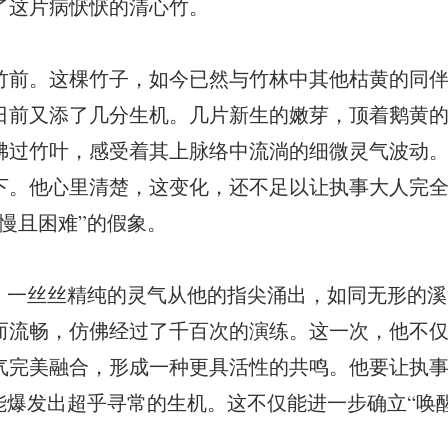
了这片病恹恹的清心竹。
竹前。这棵竹子，如今已然与竹林中其他枯黄的同
日前又添了几分生机。几片新生的嫩芽，顶着鹅黄
拂过竹叶，感受着其上脉络中流淌的细微灵气波动
下。他心里清楚，这变化，还不足以让执事大人完
慢且困难”的假象。
”。一丝丝精纯的灵气从他的指尖涌出，如同无形的
而流畅，仿佛经过了千百次的演练。这一次，他不
气完美融合，形成一种更具活性的共鸣。他要让执
能爆发出超乎寻常的生机。这不仅能进一步确立“唤