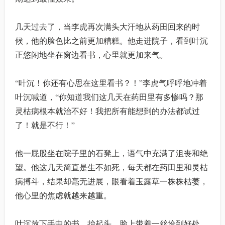
几天过去了，当李虎再次满头大汗地从药田回来的时
候，他的脸色比之前更加糟糕。他走进院子，看到叶沉
正悠闲地坐在窗边看书，心里就更加来气。
“叶沉！你还有心思在这里看书？！”李虎气呼呼地冲着
叶沉喊道，“你知道我们这几天在药田里有多惨吗？那
灵枯病根本就治不好！我把所有能想到的办法都试过
了！就是不行！”
他一屁股坐在院子里的石凳上，语气中充满了沮丧和绝
望。他这几天简直是生不如死，每天都在药田里和灵枯
病搏斗，结果却毫无进展，眼看着玉露草一株株枯萎，
他心里的焦虑就越来越重。
叶沉放下手中的书，抬起头，脸上带着一丝恰到好处