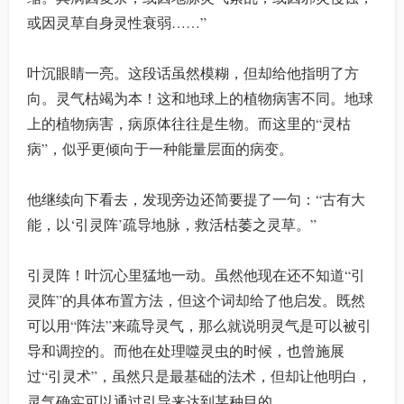
或因灵草自身灵性衰弱……”
叶沉眼睛一亮。这段话虽然模糊，但却给他指明了方
向。灵气枯竭为本！这和地球上的植物病害不同。地球
上的植物病害，病原体往往是生物。而这里的“灵枯
病”，似乎更倾向于一种能量层面的病变。
他继续向下看去，发现旁边还简要提了一句：“古有大
能，以‘引灵阵’疏导地脉，救活枯萎之灵草。”
引灵阵！叶沉心里猛地一动。虽然他现在还不知道“引
灵阵”的具体布置方法，但这个词却给了他启发。既然
可以用“阵法”来疏导灵气，那么就说明灵气是可以被引
导和调控的。而他在处理噬灵虫的时候，也曾施展
过“引灵术”，虽然只是最基础的法术，但却让他明白，
灵气确实可以通过引导来达到某种目的。