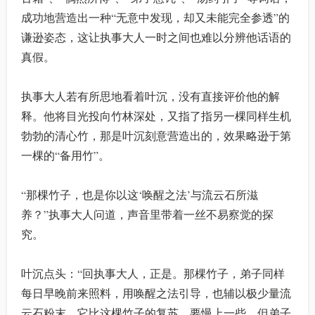
成功地营造出一种“无意中发现，却又未能完全参透”的
谦逊姿态，这让执事大人一时之间也难以分辨他话语的
真假。
执事大人若有所思地看着叶沉，没有直接评价他的解
释。他将目光投向竹林深处，又指了指另一棵同样生机
勃勃的清心竹，那是叶沉刻意营造出的，效果略逊于第
一棵的“备用竹”。
“那棵竹子，也是你以这‘唤醒之法’与流云石所滋
养？”执事大人问道，声音里带着一丝不易察觉的探
究。
叶沉点头：“回执事大人，正是。那棵竹子，弟子同样
每日早晚前来照料，用唤醒之法引导，也辅以极少量流
云石粉末。它比这棵竹子的复苏，要慢上一些，但弟子