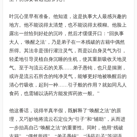
叶沉心里早有准备。他知道，这是执事大人最感兴趣的
地方。他不能说得太清楚，也不能说得太模糊。他脸上
露出一丝恰到好处的沉吟，然后才缓缓开口：“回执事
大人，‘唤醒之法’，乃是弟子在一本残破的古籍中偶然
所得。其法非是强行灌注灵气，而是以自身灵气为引，
轻柔地引导灵植自身沉睡的生机，使其重新吸收天地灵
气。至于与流云石的关系……弟子愚钝，也只是揣测，
或许是流云石所含的纯净灵气，能够更好地被唤醒后的
清心竹吸收，起到一种……引子般的作用？就如同凡人
食药，也需辅以汤药方能发挥药效一般。”
他这番话，说得半真半假，既解释了“唤醒之法”的原
理，又巧妙地将流云石定位为“引子”和“辅助”，从而进
一步抬高自己“唤醒之法”的重要性。同时，他用“残破
古籍”、“偶然所得”、“弟子愚钝”、“汤药引子”等词语，