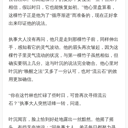
相信，假以时日，它也能恢复如初。”他心里盘算着，
这棵竹子正是他为了“循序渐进”而准备的，现在正好拿
出来印证他的说法。
执事大人没有再问，他只是走到那棵竹子前，同样伸出
手，感知着它的灵气波动。他的眉头再次皱起，因为这
棵竹子里灵气流动的状况，与第一棵竹子虽然相似，但
确实要弱上几分。这与叶沉的说法完全吻合。他心里对
叶沉的“唤醒之法”又多了一分认可，也对“流云石”的效
用更加确信。
“你在这竹林也忙碌了些时日，可曾再次寻得流云
石？”执事大人突然话锋一转，问道。
叶沉闻言，脸上恰到好处地露出一丝黯然。他摇了摇
头，有些无奈地说：“回执事大人，弟子每日都努力寻