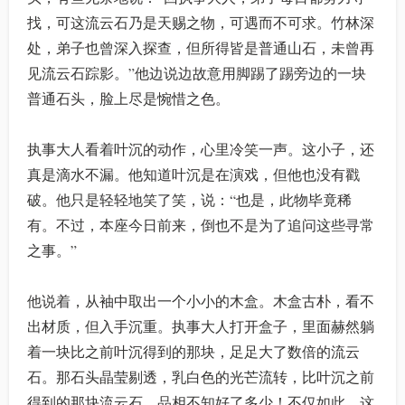
找，可这流云石乃是天赐之物，可遇而不可求。竹林深
处，弟子也曾深入探查，但所得皆是普通山石，未曾再
见流云石踪影。”他边说边故意用脚踢了踢旁边的一块
普通石头，脸上尽是惋惜之色。
执事大人看着叶沉的动作，心里冷笑一声。这小子，还
真是滴水不漏。他知道叶沉是在演戏，但他也没有戳
破。他只是轻轻地笑了笑，说：“也是，此物毕竟稀
有。不过，本座今日前来，倒也不是为了追问这些寻常
之事。”
他说着，从袖中取出一个小小的木盒。木盒古朴，看不
出材质，但入手沉重。执事大人打开盒子，里面赫然躺
着一块比之前叶沉得到的那块，足足大了数倍的流云
石。那石头晶莹剔透，乳白色的光芒流转，比叶沉之前
得到的那块流云石，品相不知好了多少！不仅如此，这