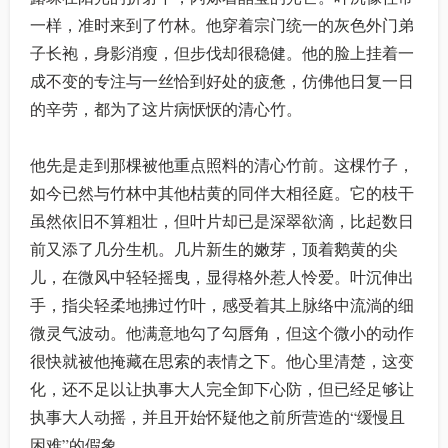
一样，准时来到了竹林。他穿着宗门统一的灰色外门弟
子长袍，身影消瘦，但步伐却很稳健。他的脸上挂着一
成不变的专注与一丝恰到好处的疲惫，仿佛他日复一日
的辛劳，都为了这片病恹恹的清心竹。
他先是走到那棵被他重点照料的清心竹前。这棵竹子，
如今已然与竹林中其他枯黄的同伴大相径庭。它的枝干
虽然依旧不算粗壮，但叶片却已是深翠欲滴，比起数日
前又添了几分生机。几片新生的嫩芽，顶着鹅黄的尖
儿，在微风中轻轻摇曳，显得格外惹人怜爱。叶沉伸出
手，指尖轻柔地拂过竹叶，感受着其上脉络中流淌的细
微灵气波动。他满意地勾了勾唇角，但这个微小的动作
很快就被他掩藏在思索的表情之下。他心里清楚，这变
化，还不足以让执事大人完全卸下心防，但已经足够让
执事大人动摇，并且开始怀疑他之前所营造的“缓慢且
困难”的假象。