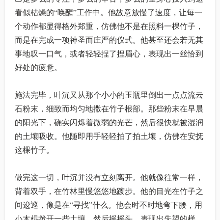
看似枯燥的“唤醒”工作中。他故意放慢了速度，让每一
个动作都显得格外郑重，仿佛他不是在照料一棵竹子，
而是在完成一项神圣而庄严的仪式。他甚至还会若无其
事地叹一口气，或者轻轻捏了捏眉心，表现出一丝恰到
好处的疲惫。
施法完毕，叶沉又从那个小小的玉瓶里倒出一点点流云
石粉末，细致而均匀地撒在竹子根部。那些粉末在早晨
的阳光下，确实闪烁着微弱的光芒，然后很快就被湿润
的土壤吸收。他随即用手轻轻拍了拍土壤，仿佛在安抚
这棵竹子。
做完这一切，叶沉并没有立刻离开。他就像往常一样，
背着双手，在竹林里慢悠悠地踱步。他的目光在竹子之
间逡巡，像是在“寻找”什么。他会时不时地弯下腰，用
小木棍拨开一些土壤，然后摇摇头，表现出失望的样