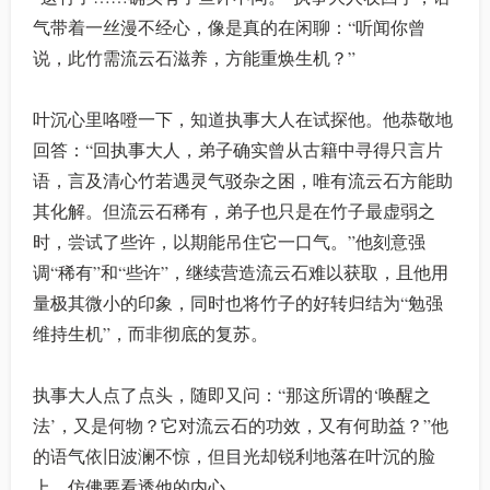
气带着一丝漫不经心，像是真的在闲聊：“听闻你曾
说，此竹需流云石滋养，方能重焕生机？”
叶沉心里咯噔一下，知道执事大人在试探他。他恭敬地
回答：“回执事大人，弟子确实曾从古籍中寻得只言片
语，言及清心竹若遇灵气驳杂之困，唯有流云石方能助
其化解。但流云石稀有，弟子也只是在竹子最虚弱之
时，尝试了些许，以期能吊住它一口气。”他刻意强
调“稀有”和“些许”，继续营造流云石难以获取，且他用
量极其微小的印象，同时也将竹子的好转归结为“勉强
维持生机”，而非彻底的复苏。
执事大人点了点头，随即又问：“那这所谓的‘唤醒之
法’，又是何物？它对流云石的功效，又有何助益？”他
的语气依旧波澜不惊，但目光却锐利地落在叶沉的脸
上，仿佛要看透他的内心。