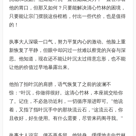
他的胃口，但那又如何？只要能解决清心竹林的困境，
只要能让宗门摆脱这份桎梏，付出一些代价，也是值得
的！
执事大人深吸一口气，努力平复内心的激动。他脸上重
新恢复了平静，但眼中却闪过一丝难以察觉的兴奋与深
思。他知道，现在还不能让叶沉太过得意忘形，也不能
让他的价值过早地暴露出来。
他拍了拍叶沉的肩膀，语气恢复了之前的波澜不
惊：“叶沉，你做得很好。这清心竹林，本座就交给你
了。记住，不必急功近利，一切循序渐进即可。”他说
着，又指了指叶沉手中的那块流云石，“这流云石，你
且收好，好生使用。有什么需要，尽管来药阁寻我。”
执事大人说完，便不再多留。他转身，缓缓地走向竹林