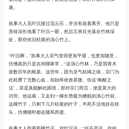
速。
执事大人见叶沉接过流云石，并没有急着离开。他只是
意味深长地看了叶沉一眼，然后又将目光落在竹林深
处，那些依旧枯黄的清心竹上。
“叶沉啊，”执事大人语气变得更加平缓，也更加随意，
仿佛真的只是在闲聊家常，“这清心竹林，乃是我青木
派数百年的根基。这些年，因为灵气枯竭之病，宗门为
此耗费了无数心血，却始终收效甚微。你这‘唤醒之
法’，若是真能解此困境，那对宗门而言，便是莫大的
功劳。他说着，又走到一棵长势最为糟糕的清心竹前。
这棵竹子，只剩下几片枯黄的叶子，半死不活地挂在枝
头，仿佛随时都会随风而逝。
执事大人指着那棵竹子，对叶沉说：“你不是说，你的