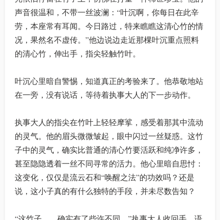
声音很温和，不带一丝波澜：“叶沉啊，你每日在此辛
劳，本座常有耳闻。今日路过，特来瞧瞧这清心竹的情
况，果然名不虚传。”他边说边走近那棵叶沉重点照料
的清心竹，伸出手，指尖轻触竹叶。
叶沉心里暗自警惕，知道真正的考验来了。他恭敬地站
在一旁，没有说话，等待着执事大人的下一步动作。
执事大人的指尖在竹叶上轻轻摩挲，感受着那其中流动
的灵气。他的眉头微微皱起，眼中闪过一丝疑惑。这竹
子中的灵气，确实比普通的清心竹要活跃和纯净许多，
甚至隐隐透着一丝不同寻常的活力。他心里暗自思忖：
这变化，仅仅是流云石和“唤醒之法”的功效吗？还是
说，这小子真的有什么独特的手段，并未尽数告知？
“这竹子……确实有了些许不同。”执事大人收回手，语