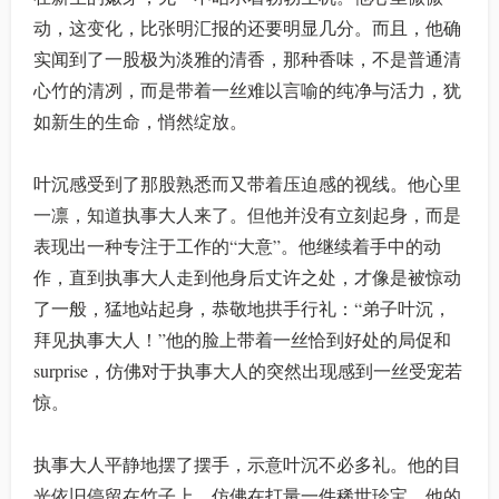
动，这变化，比张明汇报的还要明显几分。而且，他确
实闻到了一股极为淡雅的清香，那种香味，不是普通清
心竹的清冽，而是带着一丝难以言喻的纯净与活力，犹
如新生的生命，悄然绽放。
叶沉感受到了那股熟悉而又带着压迫感的视线。他心里
一凛，知道执事大人来了。但他并没有立刻起身，而是
表现出一种专注于工作的“大意”。他继续着手中的动
作，直到执事大人走到他身后丈许之处，才像是被惊动
了一般，猛地站起身，恭敬地拱手行礼：“弟子叶沉，
拜见执事大人！”他的脸上带着一丝恰到好处的局促和
surprise，仿佛对于执事大人的突然出现感到一丝受宠若
惊。
执事大人平静地摆了摆手，示意叶沉不必多礼。他的目
光依旧停留在竹子上，仿佛在打量一件稀世珍宝。他的