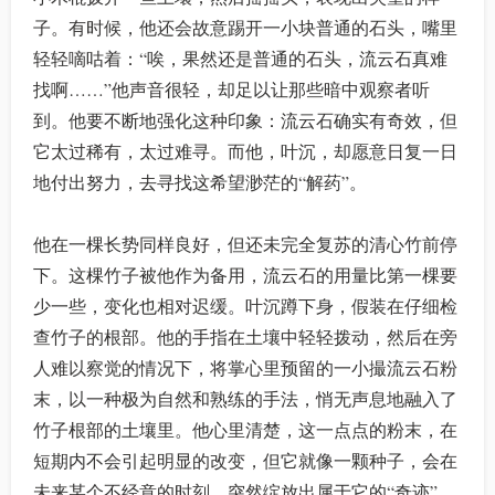
子。有时候，他还会故意踢开一小块普通的石头，嘴里
轻轻嘀咕着：“唉，果然还是普通的石头，流云石真难
找啊……”他声音很轻，却足以让那些暗中观察者听
到。他要不断地强化这种印象：流云石确实有奇效，但
它太过稀有，太过难寻。而他，叶沉，却愿意日复一日
地付出努力，去寻找这希望渺茫的“解药”。
他在一棵长势同样良好，但还未完全复苏的清心竹前停
下。这棵竹子被他作为备用，流云石的用量比第一棵要
少一些，变化也相对迟缓。叶沉蹲下身，假装在仔细检
查竹子的根部。他的手指在土壤中轻轻拨动，然后在旁
人难以察觉的情况下，将掌心里预留的一小撮流云石粉
末，以一种极为自然和熟练的手法，悄无声息地融入了
竹子根部的土壤里。他心里清楚，这一点点的粉末，在
短期内不会引起明显的改变，但它就像一颗种子，会在
未来某个不经意的时刻，突然绽放出属于它的“奇迹”。