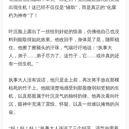
出现生机！这已经不仅仅是“辅助”，而是真正的“化腐
朽为神奇”了！
叶沉脸上露出了一丝恰到好处的惊喜，仿佛他自己也没
料到能取得如此效果。他收回手，身体晃了晃，随即稳
住。他擦了擦额头的汗珠，气喘吁吁地说：“执事大
人，弟子……弟子尽力了。这竹子，它……或许真的还
有一丝生机。”
执事大人没有说话，他只是走上前，再次将手放在那棵
枯死的竹子上。他能清楚地感受到那股微弱却坚韧的生
机，以及那股属于叶沉灵气的独特韵律。他再次看向叶
沉，眼神中充满了震惊、怀疑、以及一丝难以掩饰的兴
奋。
“好！好！好！”执事大人连说了三个好字，语气中带着