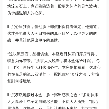
块流云石上，竟还隐隐透着一股更为纯净的灵气波动，
仿佛能滋润人的心脾。
叶沉心里狂喜，但他脸上却依旧保持着镇定。他知道，
这才是执事大人今日前来的真正目的，给他更大的诱
惑，并且让他露出更多的底牌。
“这块流云石，品相俱佳。本座近日从宗门库房寻得，
特意为你带来。”执事大人说着，将木盒递给叶沉，“你
且用它，再好生照料这清心竹。本座倒想看看，这清心
竹在充足的流云石滋养下，配以你的‘唤醒之法’，能恢
复到何等境地。”
叶沉恭敬地接过木盒，脸上露出感激之色：“多谢执事
大人厚爱！弟子定当竭尽所能，不负大人所托！”他心
里清楚，这块流云石，足以让他接下来的计划大大加