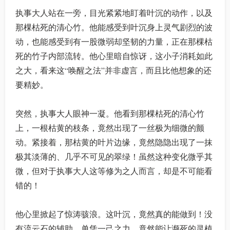
执事大人站在一旁，目光紧紧地盯着叶沉的动作，以及
那棵枯死的清心竹。他能感受到叶沉身上灵气剧烈的波
动，也能感受到有一股微弱却坚韧的力量，正在那棵枯
死的竹子内部流转。他心里暗自惊讶，这小子消耗如此
之大，看来这“唤醒之法”并非虚言，而且比他想象的还
要精妙。
突然，执事大人眼神一凝。他看到那棵枯死的清心竹
上，一根枯黄的枝条，竟然出现了一丝极为细微的颤
动。紧接着，那枯黄的叶片边缘，竟然隐隐出现了一抹
极其淡薄的、几乎不可见的翠绿！虽然这种变化微乎其
微，但对于执事大人这等修为之人而言，却是不可能看
错的！
他心里掀起了惊涛骇浪。这叶沉，竟然真的能做到！没
有流云石的辅助，单凭一己之力，竟然能让濒死的灵植