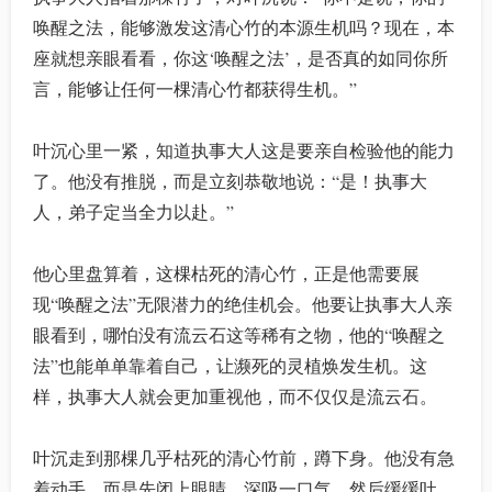
唤醒之法，能够激发这清心竹的本源生机吗？现在，本
座就想亲眼看看，你这‘唤醒之法’，是否真的如同你所
言，能够让任何一棵清心竹都获得生机。”
叶沉心里一紧，知道执事大人这是要亲自检验他的能力
了。他没有推脱，而是立刻恭敬地说：“是！执事大
人，弟子定当全力以赴。”
他心里盘算着，这棵枯死的清心竹，正是他需要展
现“唤醒之法”无限潜力的绝佳机会。他要让执事大人亲
眼看到，哪怕没有流云石这等稀有之物，他的“唤醒之
法”也能单单靠着自己，让濒死的灵植焕发生机。这
样，执事大人就会更加重视他，而不仅仅是流云石。
叶沉走到那棵几乎枯死的清心竹前，蹲下身。他没有急
着动手，而是先闭上眼睛，深吸一口气，然后缓缓吐