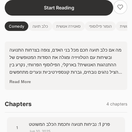
Start Reading
אנושית
הומור פילוסופי
סאטירה אנושית
כלב תועה
Comedy
מה אם כלב תועה חכם מכל בני האדם, צופה בצרחות התנועה
ובשיחות עם הטלוויזיה ומגלה את הסודות המטופשים של
ההתנהגות האנושית? בארקלי, הפילוסוף הפרוותי, נקרע בין
להציל נהגים נובחים, גברות קונספירטיביות ונערים מתחפשים
לחתולים – או סתם למצוא את הפח האשפה המושלם. האם
Read More
יוכל להפוך את כאוס העיר לחוכמה, או שהטיפשות האנושית
תנצח אפילו כלב גאון?
Chapters
4 chapters
פרק 1: נביחות תנועה וחכמת הכלב המשוטט
1
Jun 10, 2025