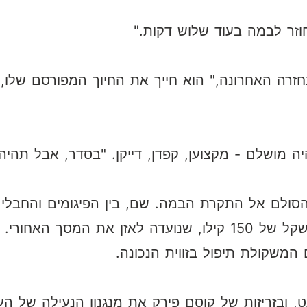
וזר לבמה בעוד שלוש דקות."
בחזרה האחרונה," הוא חייך את החיוך המפורסם שלו,
יה מושלם - מקצוען, קפדן, דייקן. "בסדר, אבל תהיה
הסולם אל התקרת הבמה. שם, בין הפיגומים והחבל
העגורן הצפוני החזיק משקולת בטון במשקל של 150 קילו, שנועדה 
 המשקולת תיפול בזווית הנכונה.
 ובזריזות של קוסם פירק את מנגנון הנעילה של העג