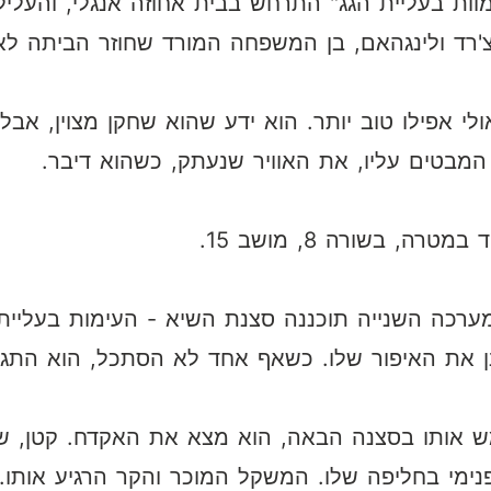
ות בעליית הגג" התרחש בבית אחוזה אנגלי, והעל
צ'רד ולינגהאם, בן המשפחה המורד שחוזר הביתה ל
ולי אפילו טוב יותר. הוא ידע שהוא שחקן מצוין, א
 המבטים עליו, את האוויר שנעתק, כשהוא דיבר.
 בשורה 8, מושב 15.
רכה השנייה תוכננה סצנת השיא - העימות בעליית ה
ן את האיפור שלו. כשאף אחד לא הסתכל, הוא התגנב
אותו בסצנה הבאה, הוא מצא את האקדח. קטן, שחו
פנימי בחליפה שלו. המשקל המוכר והקר הרגיע אותו.